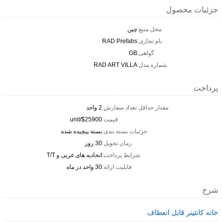
جزئیات محصول
محل منبع:
چين
نام تجاری:
RAD Prefabs
گواهی:
GB
شماره مدل:
RAD ART VILLA
پرداخت
مقدار حداقل تعداد سفارش:
2 واحد
قیمت:
$25900/unit
جزئیات بسته بندی:
بسته پیچیده شده
زمان تحویل:
30 روز
شرایط پرداخت:
اتحادیه های غربی و T/T
قابلیت ارائه:
30 واحد در ماه
شرح
خانه کانتینر قابل انعطاف