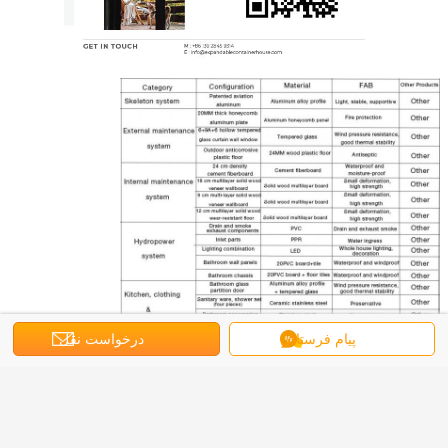
پیام فرستادن
درخواست نقل
قول