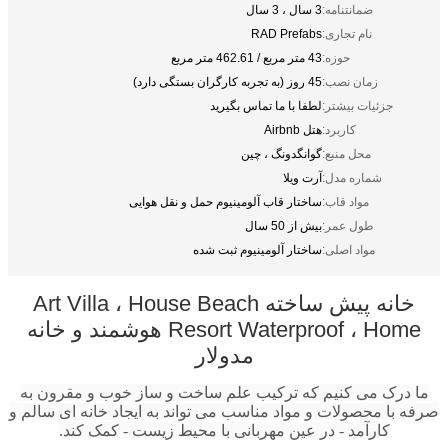
ضمانتنامه:
3 سال ، 3 سال
نام تجاری:
RAD Prefabs
حوزه:
43 متر مربع / 462.61 متر مربع
زمان نصب:
45 روز (به تجربه کارگران بستگی دارد)
جزئیات بیشتر:
لطفا با ما تماس بگیرید
کاربرد:
هتل Airbnb
محل منبع:
گوانگدونگ ، چین
شماره مدل:
آرت ویلا
مواد قاب:
ساختار قاب آلومینیوم حمل و نقل هوایی
طول عمر:
بیش از 50 سال
مواد اصلی:
ساختار آلومینیوم ثبت شده
خانه پیش ساخته Art Villa ، House Beach
Resort Waterproof ، Home هوشمند و خانه
مدولار
ما درک می کنیم که ترکیب علم ساخت و ساز خوب و مقرون به
صرفه با محصولات و مواد مناسب می تواند به ایجاد خانه ای سالم و
کارآمد - در عین مهربانی با محیط زیست - کمک کند.