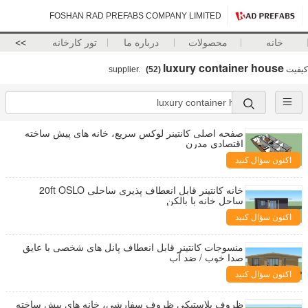
FOSHAN RAD PREFABS COMPANY LIMITED
خانه
محصولات
درباره ما
تور کارخانه
>>
luxury container house
کیفیت
supplier.
(52)
صفحه اصلی کانتینر لوکس سریع، خانه های پیش ساخته
اقتصادی مدرن
اکنون سؤال کنید
خانه کانتینر قابل انعطاف پذیری ساحلی 20ft OSLO
ساحل خانه با بالکن
اکنون سؤال کنید
منسوجات کانتینر قابل انعطاف پانل های شخصی با عایق
صدا خوب / ضد آب
اکنون سؤال کنید
ظروف پلاستیکی ظروف سفارشی، خانه های پیش ساخته