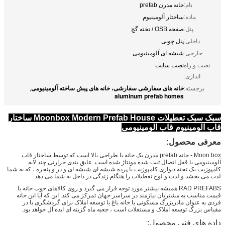
نام:
خانه مدرن prefab
ماده:
ساختار آلومینیوم
پنل:
صفحه OSB / تخته گچ
داخلی:
پنل چوبی
خارجی:
شیشه ای آلومینیومی
نصب و راه
نصب سایت
اندازی:
خانه های سفارشی سفارشی، خانه های پیش ساخته آلومینیومی
برجسته:
,
aluminum prefab homes
سبک سبک تعطیلات Moonbox Modern Prefab House ساختار
قاب آلومینیوم قاب آلومینیومی
معرفی محصول:
Moon box - خانه prefab مدرن یک خانه با طراحی بالا است که توسط ساختار قاب
آلومینیومی با قفل اتصال ثبت شده مونتاژ شده است.
عایق بندی حرارتی چند لایه
کامپوزیت یک تخته دیواری کامپوزیت با پرده شیشه ای شیشه ای و در و پنجره ، که به شما
لذت می بخشد و لذت و لوح تعطیلات را هنگام زندگی در داخل به شما می دهد.
RAD PREFABS همیشه بیشتر مورد توجه قرار می گیرد و روی کالاهای خوب خانه با
قیمت مناسب به مشتریان نیازمند در سراسر جهان تمرکز می کند.
این که آیا این خانه
فردی به عنوان مادربزرگ مسکونی یا خانه باغ یا توسعه املاک برای گردشگری یا در
مقیاس بزرگ توسعه املاک و مستغلات است ، جعبه ماه گزینه ای ایده آل خواهد بود.
داده های فنی محصول: