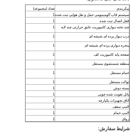
پیکربندی
تعداد (مجموعه)
سیستم قاب آلومینیومی حمل و نقل هوایی ثبت شده
1
قفل اتصال ثبت شده
1
چند تخته دیواری کامپوزیت عایق حرارتی چند لایه
1
درب دیوار پرده ای شیشه ای
1
پنجره دیواری پرده ای شیشه ای
1
صفحه پایه کامپوزیت کف
1
منطقه شستشوی مستقل
1
حمام مستقل
1
توالت مستقل
1
بسته دوش
1
پانل تقویت شده چوبی
1
اتاق تجهیزات یکپارچه
1
لامپ سقف
1
لامپ حمام
1
رواق
1
شرایط سفارش: