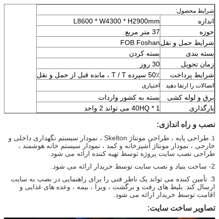
شرایط محصول:
اندازه
L8600 * W4300 * H2900mm
حوزه
37 متر مربع
شرایط حمل و نقل
FOB Foshan
بسته بندی
بسته کردن
زمان تحویل
30 روز
شرایط پرداخت
50٪ سپرده T / T ، مانده قبل از حمل و نقل
اتصالات را ارتقا دهید
اختیاری
برق و لوله کشی
بسته به کشور واردات
بارگذاری
1 * 40HQ می تواند 2 واحد
نصب و راه اندازی:
طراحی پایه ، طراحی مونتاژ Skelton ، نمودار سیستم نگهداری داخلی و
1.
خارجی ، نمودار مونتاژ آشپزخانه و کمد ، نمودار سیستم خانه هوشمند ،
طراحی نصب سایت پروژه توسط تهیه کننده ارائه می شود.
2- ساخت بنیاد و نصب سایت توسط خریدار ارائه می شود.
3. تأمین کننده می تواند یک ناظر فنی را برای راهنمایی در نصب به سایت
ارسال کند.
بلیط های رفت و برگشت ، ویزا ، بیمه ، وعده های غذایی و
اقامت توسط خریدار ارائه می شود.
تصاویر ساخت سایت: