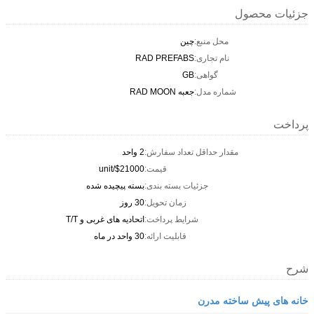
جزئیات محصول
محل منبع:
چين
نام تجاری:
RAD PREFABS
گواهی:
GB
شماره مدل:
جعبه RAD MOON
پرداخت
مقدار حداقل تعداد سفارش:
2 واحد
قیمت:
$21000/unit
جزئیات بسته بندی:
بسته پیچیده شده
زمان تحویل:
30 روز
شرایط پرداخت:
اتحادیه های غربی و T/T
قابلیت ارائه:
30 واحد در ماه
شرح
خانه های پیش ساخته مدرن