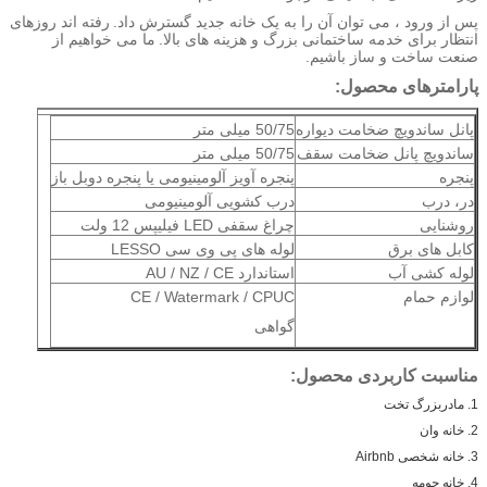
پس از ورود ، می توان آن را به یک خانه جدید گسترش داد.
رفته اند روزهای
انتظار برای خدمه ساختمانی بزرگ و هزینه های بالا.
ما می خواهیم از
صنعت ساخت و ساز باشیم.
پارامترهای محصول:
پانل ساندویچ ضخامت دیواره
50/75 میلی متر
ساندویچ پانل ضخامت سقف
50/75 میلی متر
پنجره
پنجره آویز آلومینیومی یا پنجره دوبل باز
در، درب
درب کشویی آلومینیومی
روشنایی
چراغ سقفی LED فیلیپس 12 ولت
کابل های برق
لوله های پی وی سی LESSO
لوله کشی آب
استاندارد AU / NZ / CE
لوازم حمام
CE / Watermark / CPUC
گواهی
مناسبت کاربردی محصول:
1. مادربزرگ تخت
2. خانه وان
3. خانه شخصی Airbnb
4. خانه حومه