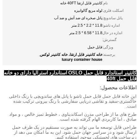
نام:
کانتینر قابل ارتقا 40FT خانه
اسکلت فلزی:
لوله مربع گالوانیزه
پانل ساندویچ:
پانل صخره ای ضد آتش و ضد آب
اندازه تاشو:
11.8 * 2.2 * 2.5 متر
اندازه در حال
11.8 * 6.58 * 2.5 متر
گسترش:
ویژگی:
قابل حمل
خانه کانتینر قابل ارتقا، خانه کانتینر لوکس
برجسته:
,
luxury container house
کانتینر استاندارد قابل حمل OSLO استاندارد استرالیا دارای دو خانه
قابل حمل 40ft
اطلاعات محصول:
این خانه قابل حمل قابل حمل تاشو با پانل های ساندویچی با رنگ داخلی
خاکستری-سفید و نقاشی دریایی سفارشی با رنگ بیرونی ترکیب شده
است.
طرح های ما از طراحی مدرن اسکاندیناوی ، خطوط تمیز خالص ، و مواد
صادق ، اما کاربردی الهام گرفته شده است.
طراحی قابل توسعه ما می تواند به صورت مستقیم در یک ظرف حمل
ارسال شود و در سراسر جهان حمل شود.
این به ما امکان می دهد از
زیرساخت های لجستیکی موجود استفاده کنیم.