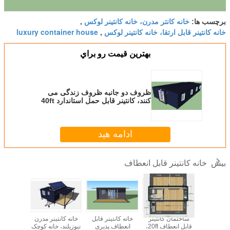
خانه کانتر مدرن، خانه کانتینر لوکس
برچسب ها:
,
خانه کانتینر قابل ارتقا، خانه کانتینر لوکس
luxury container house
,
بهترين قيمت رو براي
ظروف دو جانبه ظروف زندگی می
کنند، کانتینر قابل حمل استاندارد 40ft
استرالیا
ادامه هید
خانه کانتینر قابل انعطاف
بیش
2 اسلوا بزرگ
ساختمان کانتینر
خانه کانتینر قابل
خانه کانتینر مدرن
انتینر خانه
قابل انعطاف 20ft،
انعطاف پذیری
نیوزیلند، خانه کوچک
دفتر انبا