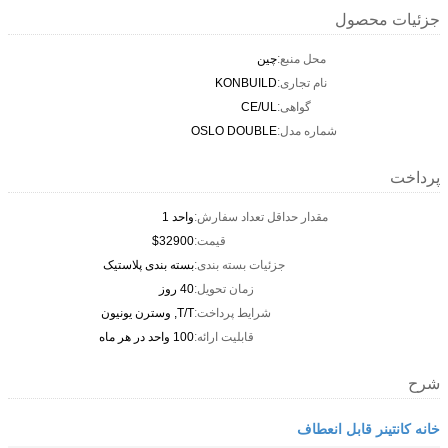
جزئیات محصول
محل منبع:
چين
نام تجاری:
KONBUILD
گواهی:
CE/UL
شماره مدل:
OSLO DOUBLE
پرداخت
مقدار حداقل تعداد سفارش:
واحد 1
قیمت:
$32900
جزئیات بسته بندی:
بسته بندی پلاستیک
زمان تحویل:
40 روز
شرایط پرداخت:
T/T, وسترن یونیون
قابلیت ارائه:
100 واحد در هر ماه
شرح
خانه کانتینر قابل انعطاف